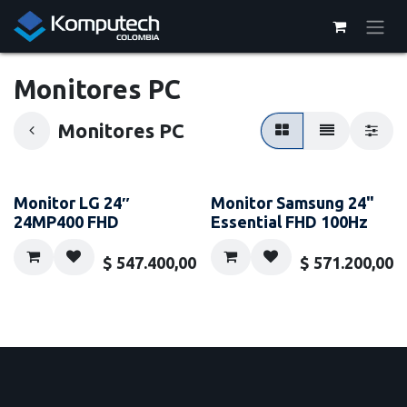
Ir al contenido
Monitores PC
Monitores PC
Monitor LG 24″
Monitor Samsung 24"
24MP400 FHD
Essential FHD 100Hz
$
547.400,00
$
571.200,00