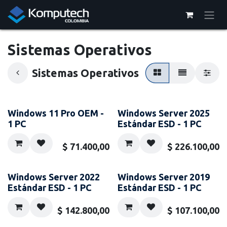
Ir al contenido
Sistemas Operativos
Sistemas Operativos
Windows 11 Pro OEM -
Windows Server 2025
1 PC
Estándar ESD - 1 PC
$
71.400,00
$
226.100,00
Windows Server 2022
Windows Server 2019
Estándar ESD - 1 PC
Estándar ESD - 1 PC
$
142.800,00
$
107.100,00