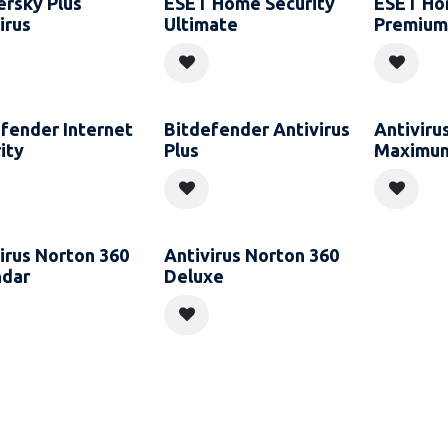
rsky Plus
ESET Home Security
ESET Ho
irus
Ultimate
Premium
fender Internet
Bitdefender Antivirus
Antiviru
ity
Plus
Maximum
irus Norton 360
Antivirus Norton 360
ndar
Deluxe