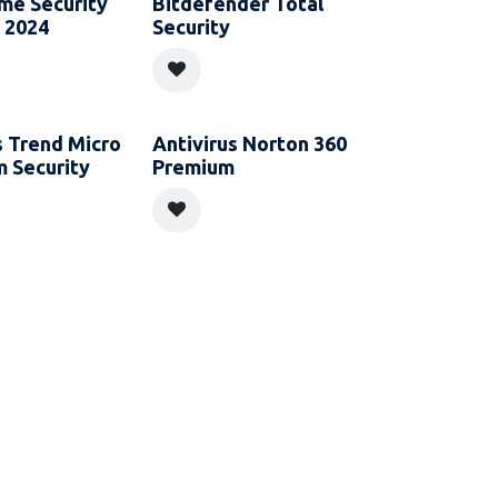
me Security
Bitdefender Total
 2024
Security
s Trend Micro
Antivirus Norton 360
 Security
Premium