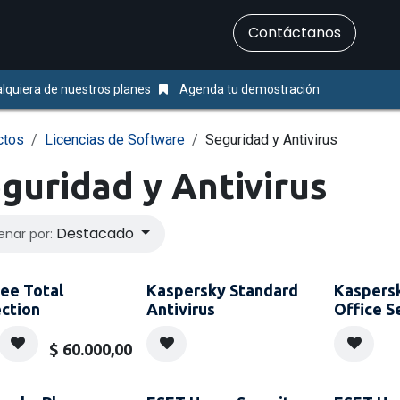
​Contáctanos
Servicios
Ayuda & Soporte
lquiera de nuestros planes
Agenda tu demostración
ctos
Licencias de Software
Seguridad y Antivirus
guridad y Antivirus
Destacado
enar por:
ee Total
Kaspersky Standard
Kaspers
ction
Antivirus
Office S
$
60.000,00