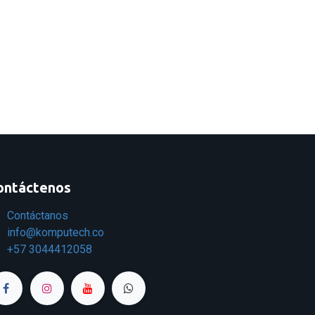
ontáctenos
Contáctanos
info@komputech.co
+57
3044412058