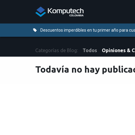
Ir al contenido
Distribuidores
Descuentos imperdibles en tu primer año para cua
Categorías de Blog:
Todos
Opiniones & 
Todavía no hay publica