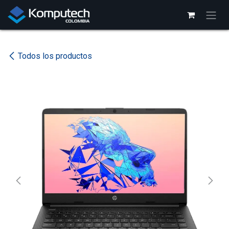
Ir al contenido
Todos los productos