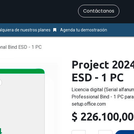
​Contáctanos
Servicios
Ayuda & Soporte
lquiera de nuestros planes
Agenda tu demostración
nal Bind ESD - 1 PC
Project 202
ESD - 1 PC
Licencia digital (Serial alfanu
Professional Bind - 1 PC par
setup.office.com
$
226.100,00