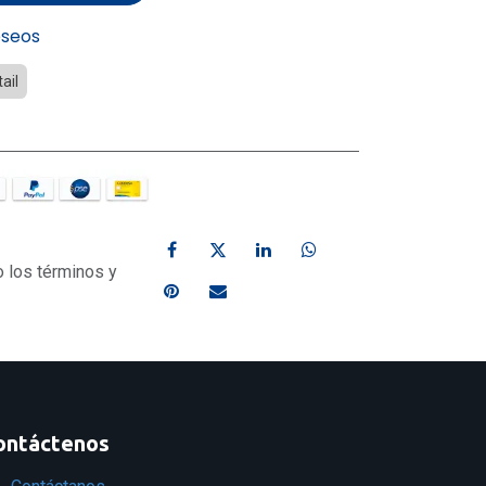
eseos
ail
o los términos y
ontáctenos