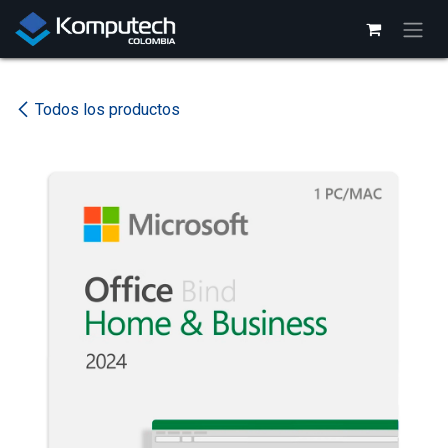
Ir al contenido
Todos los productos