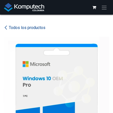
Ir al contenido
Todos los productos