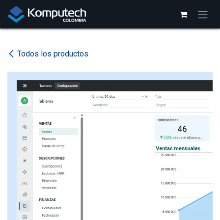
Ir al contenido
Todos los productos