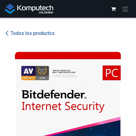
Ir al contenido
Todos los productos