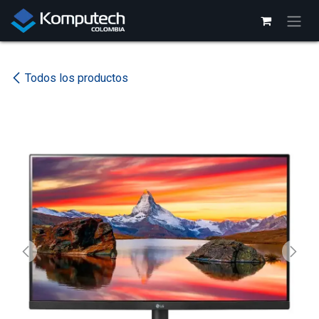
Ir al contenido
Todos los productos